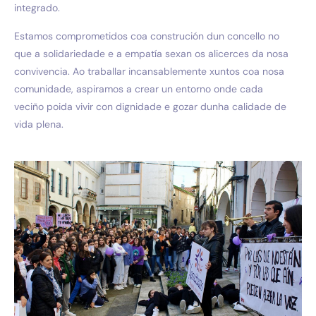
integrado.
Estamos comprometidos coa construción dun concello no
que a solidariedade e a empatía sexan os alicerces da nosa
convivencia. Ao traballar incansablemente xuntos coa nosa
comunidade, aspiramos a crear un entorno onde cada
veciño poida vivir con dignidade e gozar dunha calidade de
vida plena.