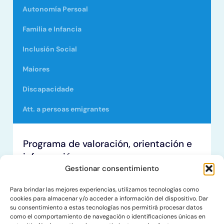
Autonomía Persoal
Familia e Infancia
Inclusión Social
Maiores
Discapacidade
Att. a persoas emigrantes
Programa de valoración, orientación e
información.
Gestionar consentimiento
Proporcionar información, orientación,
asesoramento e acompañamento ás persoas, ás
Para brindar las mejores experiencias, utilizamos tecnologías como
familias e aos grupos sociais.
cookies para almacenar y/o acceder a información del dispositivo. Dar
Realizar a valoración e o diagnóstico social das
su consentimiento a estas tecnologías nos permitirá procesar datos
demandas da cidadanía.
como el comportamiento de navegación o identificaciones únicas en